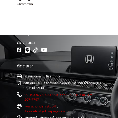
โชว์รูม ฮอนด้าเฟิร์ส จำหน่ายรถยนต์ฮอนด้าทุกรุ่น พร้อมศูนย์
บริการมาตรฐาน ทีมช่างเทคนิคผู้ชำนาญการของรถยนต์ฮอนด้า
โดยตรง รวมทั้งบริการซ่อมตัวถังและสีที่ตรงตามรุ่นจาก
โรงงาน และบริการตรวจเช็คระยะ และซ่อมบำรุงอย่างครบวงจร
โดยช่างผู้เชี่ยวชาญรถยนต์ฮอนด้าโดยเฉพาะ
ติดตามเรา
ติดต่อเรา
บริษัท ฮอนด้า เฟิร์ส จำกัด
848 ถนนเลียบคลองรังสิต ตำบลประชาธิปัตย์ อำเภอธัญบุรี
ปทุมธานี 12130
02-150-5778
,
083-095-5777
,
02-318-5111
,
095-
207-7797
www.hondafirst.co.th
,
hondafirst.yellowpages.co.th