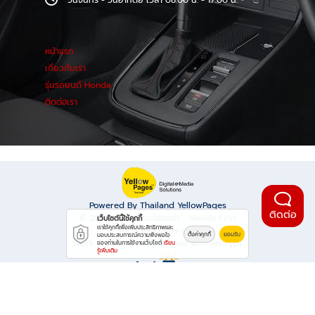
วันจันทร์ - วันอาทิตย์ เวลา 08.00 น. - 17.00 น.
หน้าแรก
เกี่ยวกับเรา
รุ่นรถยนต์ Honda
ติดต่อเรา
Powered By Thailand YellowPages
ติดต่อ
© 2569
ศูนย์รถยนต์ฮอนด้า - Honda First
เว็บไซต์นี้ใช้คุกกี้
เราใช้คุกกี้เพื่อเพิ่มประสิทธิภาพและ
All rights reserved.
ตั้งค่าคุกกี้
ยอมรับ
มอบประสบการณ์ความพึงพอใจ
Work is secure protect data with encrypt.
ของท่านในการใช้งานเว็บไซต์
เรียน
รู้เพิ่มเติม